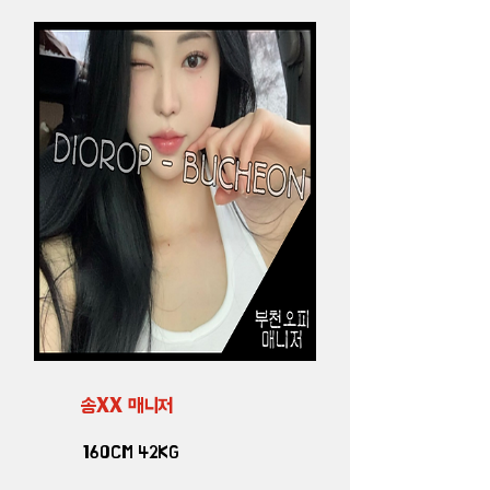
송XX 매니저
160CM 42KG