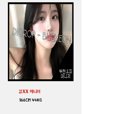
강XX 매니저
166CM 44KG