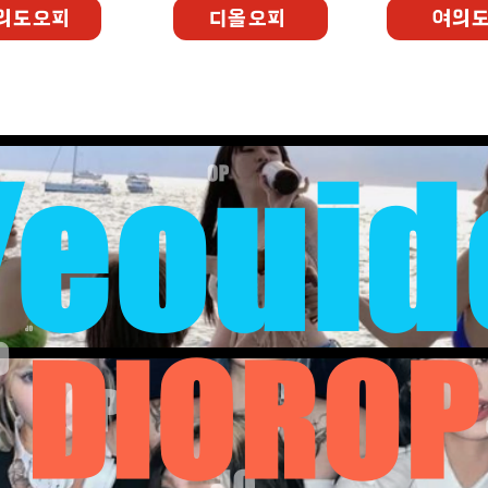
의도오피
디올오피
여의