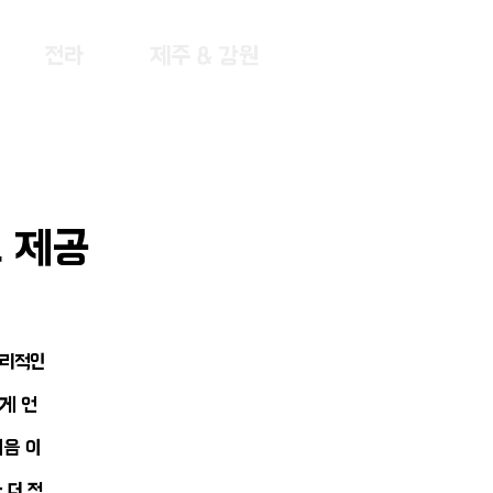
전라
제주 & 강원
스 제공
합리적인
게 언
음 이
 더 정